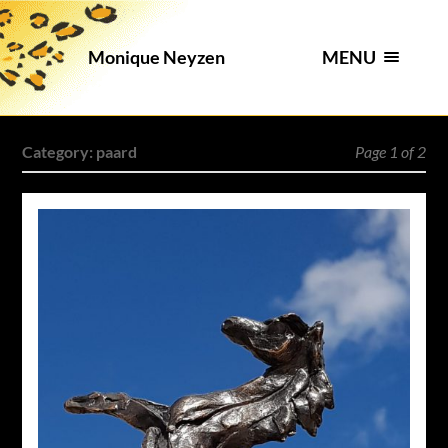
MENU
Monique Neyzen
Category:
paard
Page 1 of 2