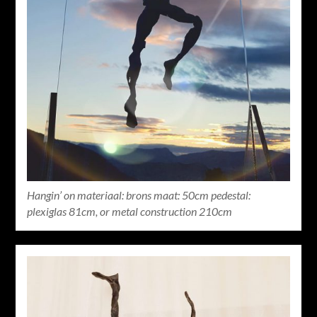
Hangin’ on materiaal: brons maat: 50cm pedestal:
plexiglas 81cm, or metal construction 210cm