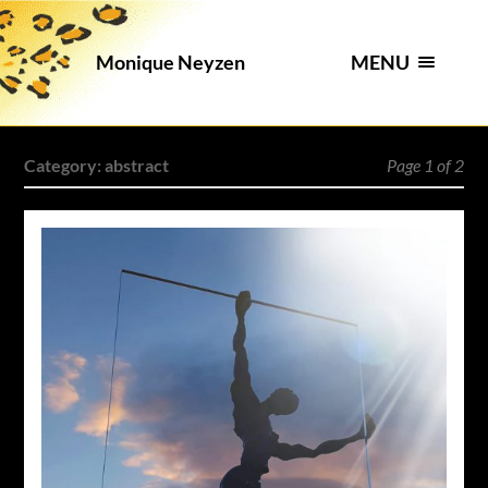
MENU
Monique Neyzen
Category:
abstract
Page 1 of 2