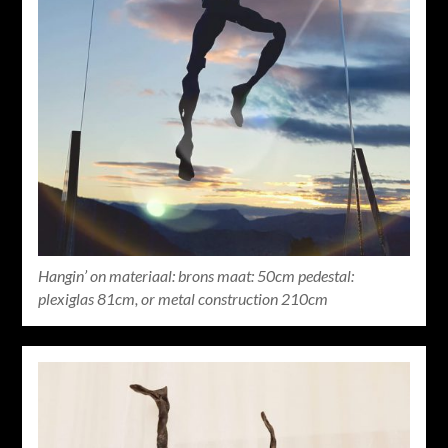
Hangin’ on materiaal: brons maat: 50cm pedestal:
plexiglas 81cm, or metal construction 210cm