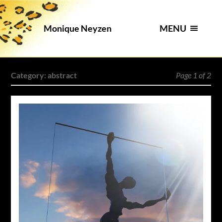
MENU
Monique Neyzen
Category:
abstract
Page 1 of 2