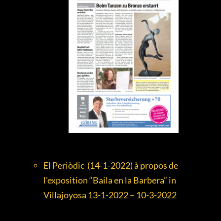
El Periòdic (14-1-2022) à propos de
l’exposition “Baila en la Barbera” in
Villajoyosa 13-1-2022 – 10-3-2022