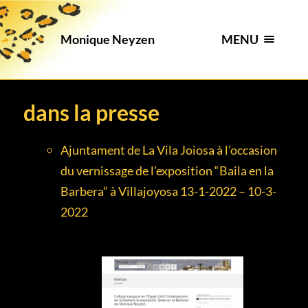
MENU
Monique Neyzen
dans la presse
Ajuntament de La Vila Joiosa à l’occasion
du vernissage de l’exposition “Baila en la
Barbera” à Villajoyosa 13-1-2022 – 10-3-
2022