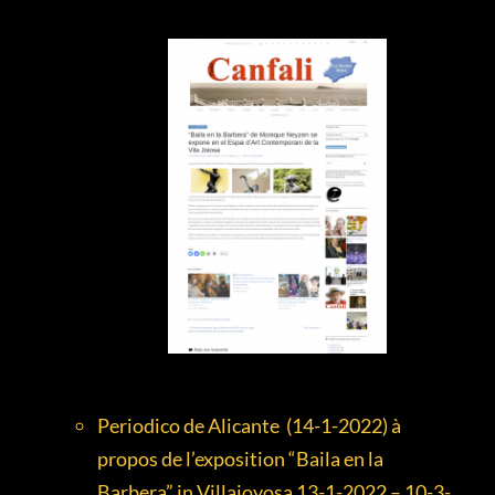
Periodico de Alicante (14-1-2022) à
propos de l’exposition “Baila en la
Barbera” in Villajoyosa 13-1-2022 – 10-3-