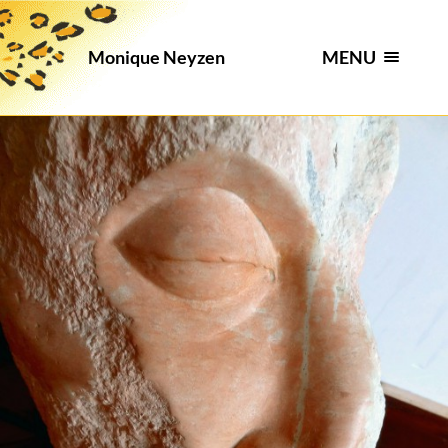
MENU
Monique Neyzen