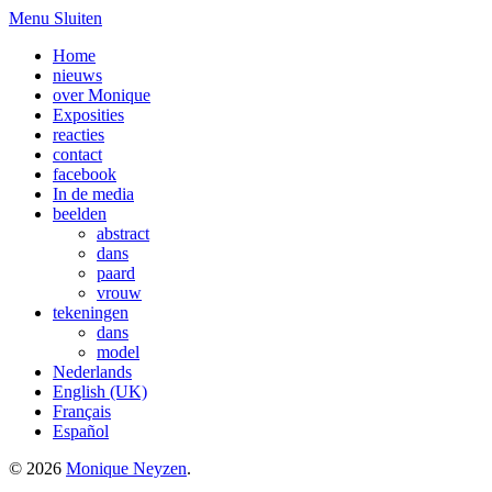
Menu
Sluiten
Home
nieuws
over Monique
Exposities
reacties
contact
facebook
In de media
beelden
abstract
dans
paard
vrouw
tekeningen
dans
model
Nederlands
English (UK)
Français
Español
© 2026
Monique Neyzen
.