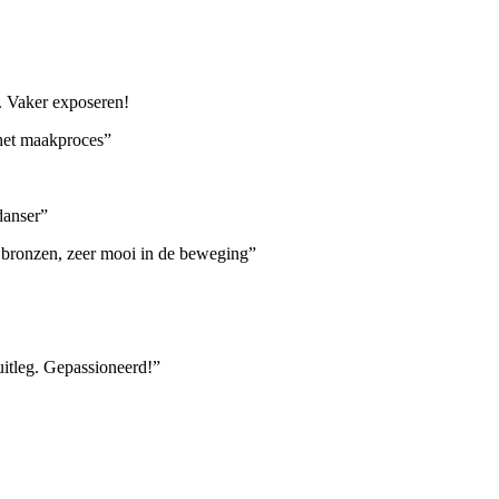
. Vaker exposeren!
 het maakproces”
danser”
ie bronzen, zeer mooi in de beweging”
itleg. Gepassioneerd!”