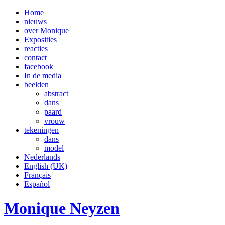
Home
nieuws
over Monique
Exposities
reacties
contact
facebook
In de media
beelden
abstract
dans
paard
vrouw
tekeningen
dans
model
Nederlands
English (UK)
Français
Español
Monique Neyzen