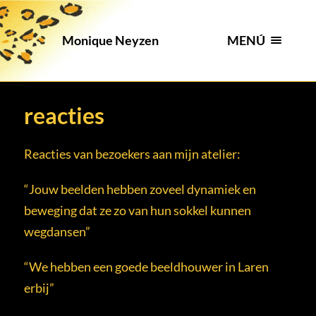
MENÚ
Monique Neyzen
reacties
Reacties van bezoekers aan mijn atelier:
“Jouw beelden hebben zoveel dynamiek en
beweging dat ze zo van hun sokkel kunnen
wegdansen”
“We hebben een goede beeldhouwer in Laren
erbij”