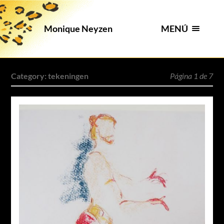
MENÚ
Monique Neyzen
Category:
tekeningen
Página 1 de 7