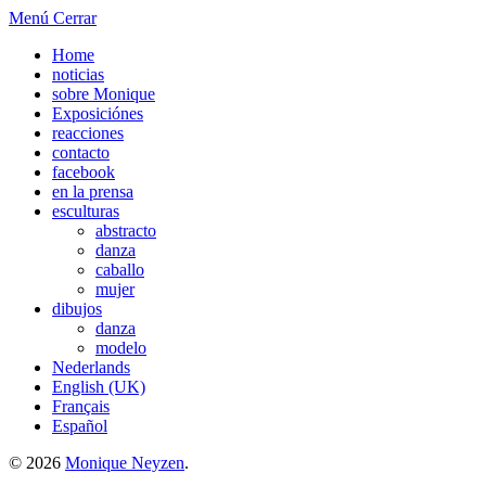
Menú
Cerrar
Home
noticias
sobre Monique
Exposiciónes
reacciones
contacto
facebook
en la prensa
esculturas
abstracto
danza
caballo
mujer
dibujos
danza
modelo
Nederlands
English (UK)
Français
Español
© 2026
Monique Neyzen
.