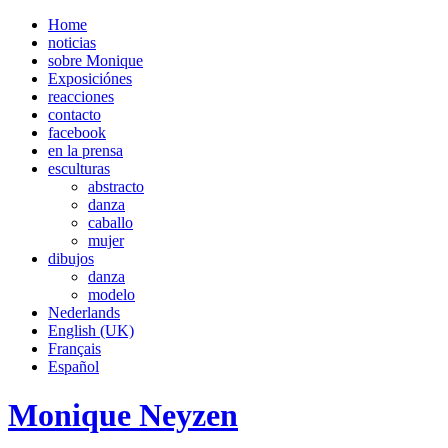
Home
noticias
sobre Monique
Exposiciónes
reacciones
contacto
facebook
en la prensa
esculturas
abstracto
danza
caballo
mujer
dibujos
danza
modelo
Nederlands
English (UK)
Français
Español
Monique Neyzen