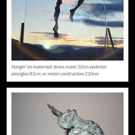
Hangin’ on materiaal: brons maat: 50cm pedestal:
plexiglas 81cm, or metal construction 210cm