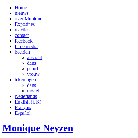
Home
nieuws
over Monique
Exposities
reacties
contact
facebook
In de media
beelden
abstract
dans
paard
vrouw
tekeningen
dans
model
Nederlands
English (UK)
Français
Español
Monique Neyzen