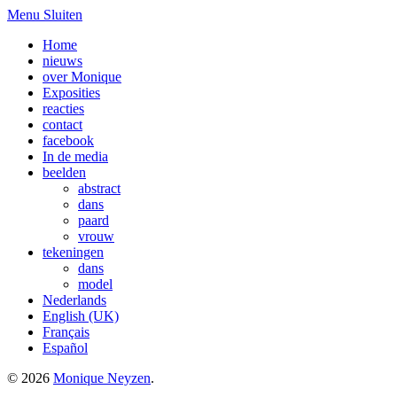
Menu
Sluiten
Home
nieuws
over Monique
Exposities
reacties
contact
facebook
In de media
beelden
abstract
dans
paard
vrouw
tekeningen
dans
model
Nederlands
English (UK)
Français
Español
© 2026
Monique Neyzen
.