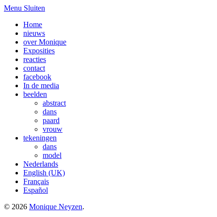
Menu
Sluiten
Home
nieuws
over Monique
Exposities
reacties
contact
facebook
In de media
beelden
abstract
dans
paard
vrouw
tekeningen
dans
model
Nederlands
English (UK)
Français
Español
© 2026
Monique Neyzen
.