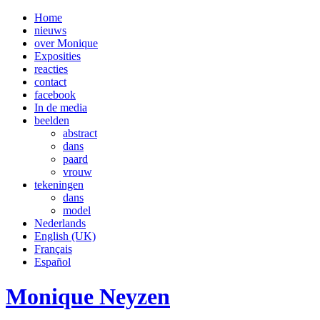
Home
nieuws
over Monique
Exposities
reacties
contact
facebook
In de media
beelden
abstract
dans
paard
vrouw
tekeningen
dans
model
Nederlands
English (UK)
Français
Español
Monique Neyzen