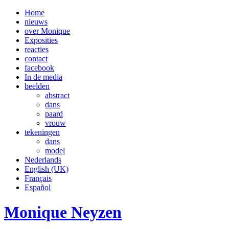
Home
nieuws
over Monique
Exposities
reacties
contact
facebook
In de media
beelden
abstract
dans
paard
vrouw
tekeningen
dans
model
Nederlands
English (UK)
Français
Español
Monique Neyzen