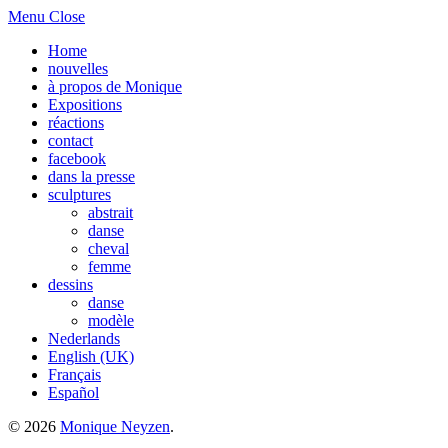
Menu
Close
Home
nouvelles
à propos de Monique
Expositions
réactions
contact
facebook
dans la presse
sculptures
abstrait
danse
cheval
femme
dessins
danse
modèle
Nederlands
English (UK)
Français
Español
© 2026
Monique Neyzen
.