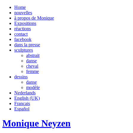
Home
nouvelles
à propos de Monique
Expositions
réactions
contact
facebook
dans la presse
sculptures
abstrait
danse
cheval
femme
dessins
danse
modèle
Nederlands
English (UK)
Français
Español
Monique Neyzen